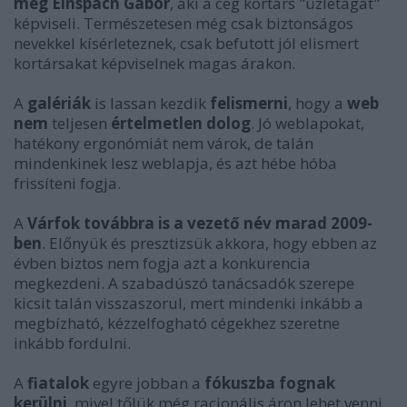
meg Einspach Gábor
, aki a cég kortárs "üzletágát"
képviseli. Természetesen még csak biztonságos
nevekkel kísérleteznek, csak befutott jól elismert
kortársakat képviselnek magas árakon.
A
galériák
is lassan kezdik
felismerni
, hogy a
web
nem
teljesen
értelmetlen
dolog
. Jó weblapokat,
hatékony ergonómiát nem várok, de talán
mindenkinek lesz weblapja, és azt hébe hóba
frissíteni fogja.
A
Várfok továbbra is a vezető név marad 2009-
ben
. Előnyük és presztizsük akkora, hogy ebben az
évben biztos nem fogja azt a konkurencia
megkezdeni. A szabadúszó tanácsadók szerepe
kicsit talán visszaszorul, mert mindenki inkább a
megbízható, kézzelfogható cégekhez szeretne
inkább fordulni.
A
fiatalok
egyre jobban a
fókuszba fognak
kerülni
, mivel tőlük még racionális áron lehet venni