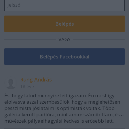
VAGY
Rung András
16 éve
És, hogy látod mennyire lett igazam. Én most így
elolvasva azzal szembesülök, hogy a meglehetősen
pesszimista jóslataim is optimisták voltak. Több
galéria került padlóra, mint amire számítottam, és a
művészek pályaelhagyási kedves is erősebb lett.