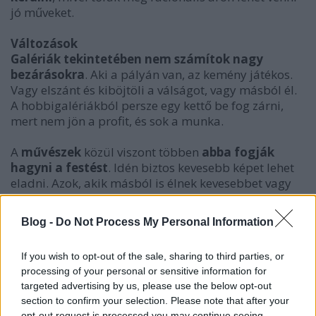
jó műveket.
Változások
Galériák tekintetében nem számítok nagy
bezárásokra
. Aki a pályán van, az kemény játékos.
Vagy elszánt és kiböjtöli a válságot, vagy másból él.
A hobbigalériákból persze egy kettő be fog zárni,
mert nem jön a profit, és sok a munka.
A
művészek
közül viszont többen
abba fogják
hagyni a festést
. Idén biztos kevesebb képet lehet
eladni. Azok, akik másból is élnek kevesebbet vagy
egyáltalán nem fognak dolgozni, mert nem lesz rá
idő.
Blog -
Do Not Process My Personal Information
Valamiből meg kell élni és
2009 nem a
If you wish to opt-out of the sale, sharing to third parties, or
műkereskedelem éve lesz
.
Válság idején
processing of your personal or sensitive information for
visszaesik a luxustermékek iránti kereslet
, és ma
targeted advertising by us, please use the below opt-out
Magyarországon nem a középosztály vásárol,
section to confirm your selection. Please note that after your
hanem csak az elit.
opt-out request is processed you may continue seeing