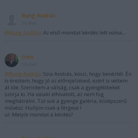
Rung András
16 éve
@Rung András
: Az első mondat kérdés lett volna...
creo
16 éve
@Rung András
: Szia András, köszi, hogy benéztél. Én
is éreztem, hogy jó az előrejelzésed, ezért is vettem
át ide. Szerintem a válság, csak a gyengébbeket
szórja ki. Ha valaki elhivatott, az nem fog
meghátrálni. Túl sok a gyenge galéria, középszerű
művész. Hulljon csak a férgese !
ui: Melyik mondat a kérdés?