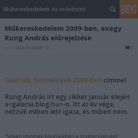
Műkereskedelem és művészet
Műkereskedelem 2009-ben, avagy
Rung András előrejelzése
creo
•
2009. december 12.
5
Galériák, festmények 2009-ben
címmel
Rung András írt egy cikket január elején
a<galeria.blog.hu>-n. Itt az év vége,
nézzük miben lett igaza, és miben nem.
"Sokan jósolnak blogjaikban a szakterületüket