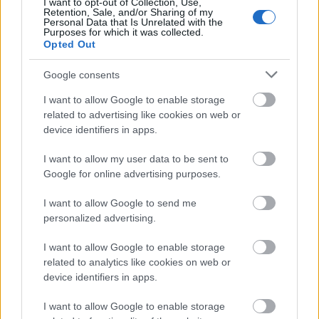
I want to opt-out of Collection, Use,
Retention, Sale, and/or Sharing of my
Personal Data that Is Unrelated with the
Purposes for which it was collected.
Opted Out
Címkék:
galéria
válság
műkereskedelem
rung
Google consents
I want to allow Google to enable storage
related to advertising like cookies on web or
device identifiers in apps.
Ajánlott bejegyzések:
I want to allow my user data to be sent to
Google for online advertising purposes.
Vajda Lajos (1908-1941) emlékezete
I want to allow Google to send me
personalized advertising.
I want to allow Google to enable storage
Mokry-Mészáros Dezső - Artmagazin
related to analytics like cookies on web or
device identifiers in apps.
I want to allow Google to enable storage