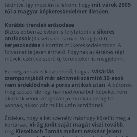
tekintve, így most én is leírom, hogy
mit várok 2009-
től a magyar képkereskedelmet illetően.
Korábbi trendek erősödése
Biztos ebben az évben is folytatódik a
sikeres
antikosok
(Kieselbach Tamás, Virág Judit)
terjeszkedése
a kortárs műkereskedelemben. A
folyamat teljesen érthető. Fogynak az értékes régi
művek, ezért célszerű új területeken is megjelenni.
Ez még annak is köszönhető, hogy a
vásárlás
szempontjából már aktívnak számító 30-asok
nem érdeklődnek a poros antikok után
. A bútorok
még szószó, de régi harmadvonalbeli képeket nem
akarnak venni. Az igazán jó munkák pedig ha
vannak, akkor pár millió után kezdődnek.
Érdekes, hogy a két személy máshogy közelíti meg a
kortársat.
Virág Judit saját magát viszi tovább
,
míg
Kieselbach Tamás mellett névként jelent