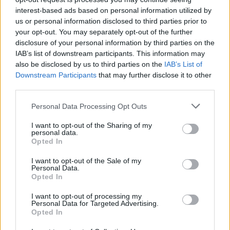
interest-based ads based on personal information utilized by
Több esemény is lesz
. A galériák próbálják felhívni
us or personal information disclosed to third parties prior to
a sajtó figyelmét, mindent megtesznek, hogy
your opt-out. You may separately opt-out of the further
hirdetések helyett ingyenes eszközökkel kapjanak
disclosure of your personal information by third parties on the
publicitást.
IAB’s list of downstream participants. This information may
also be disclosed by us to third parties on the
IAB’s List of
Kevesebb vevő is lesz.
Főleg a
lakásba műveket
Downstream Participants
that may further disclose it to other
vásárló
gazdag, de nem dúzsgazdag
emberek
third parties.
tűnnek el
. Ők vagy posztert vesznek, vagy inkább
egyszerűen csak üresen hagyják a falakat és arra
Please note that this website/app uses one or more Google
Personal Data Processing Opt Outs
services and may gather and store information including but
hivatkoznak, hogy ez klassz, minimál design (hiába
not limited to your visit or usage behaviour. You may click to
I want to opt-out of the Sharing of my
járt le a minimál ideje pár éve). A gyűjtők továbbra is
personal data.
grant or deny consent to Google and its third-party tags to
vásárolgatnak, de kevesebbet, mert a válság miatt
Opted In
use your data for below specified purposes in below Google
eluralkodik az általános rosszkedv."
consent section.
I want to opt-out of the Sale of my
Personal Data.
Opted In
Rung András az Artitude Galéria egyik művésze,
I want to opt-out of processing my
képei megtalálhatók a <ww.artitude.hu> oldalon.
Personal Data for Targeted Advertising.
Opted In