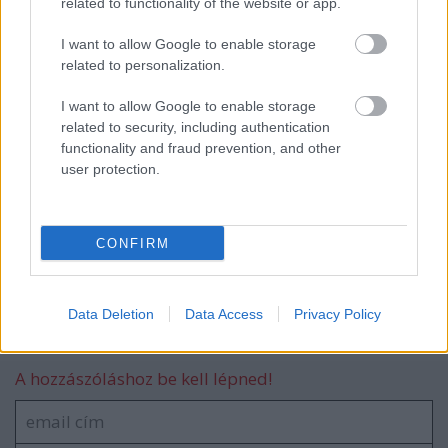
related to functionality of the website or app.
Aranykorok romjain- Kieselbach Galéria
I want to allow Google to enable storage
related to personalization.
I want to allow Google to enable storage
Perlrott Csaba kiállítás Szentendrén a
related to security, including authentication
Művészet Malomban
functionality and fraud prevention, and other
user protection.
2015 tavaszi aukciók előtt és után
CONFIRM
Data Deletion
Data Access
Privacy Policy
Szólj hozzá!
A hozzászóláshoz be kell lépned!