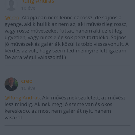
Rung András
16 éve
@creo
: Alapjában nem lenne ez rossz, de sajnos a
gyenge, aki kihullik az nem az, aki művészileg rossz,
vagy rossz művészeket futtat, hanem aki üzletileg
ügyetlen, vagy nincs elég sok pénz tartaléka. Sajnos
jó művészek és galériák közül is több visszavonult. A
kérdés az volt, hogy szerinted mennyire lett igazam.
De arra végül válaszoltál:)
creo
16 éve
@Rung András
: Aki művésznek született, az művész
lesz mindig. Akinek meg jó szeme van és okos
kereskedő, az most nem galériát nyit, hanem
vásárol.