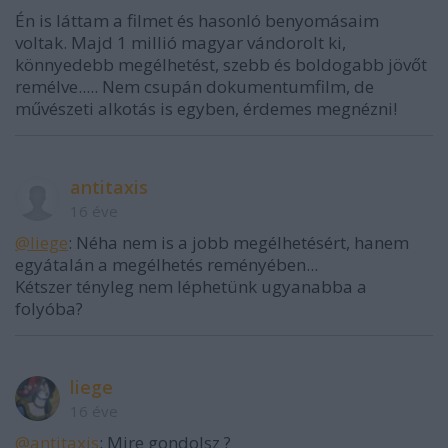
Én is láttam a filmet és hasonló benyomásaim
voltak. Majd 1 millió magyar vándorolt ki,
könnyedebb megélhetést, szebb és boldogabb jövőt
remélve..... Nem csupán dokumentumfilm, de
művészeti alkotás is egyben, érdemes megnézni!
antitaxis
16 éve
@liege
: Néha nem is a jobb megélhetésért, hanem
egyátalán a megélhetés reményében...
Kétszer tényleg nem léphetünk ugyanabba a
folyóba?
liege
16 éve
@antitaxis
: Mire gondolsz ?