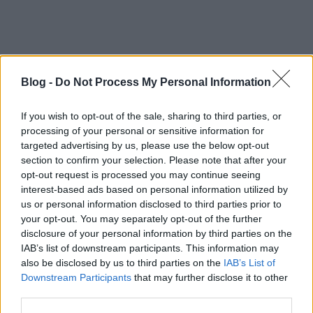
41. Magyar Filmszemle
Blog -
Do Not Process My Personal Information
Forgács Péter dokumentumfilmjét, a Hunky Blues-t
választottam a filmszemle egyik nyertesének.
If you wish to opt-out of the sale, sharing to third parties, or
Nagyon tetszett, mindenkinek ajánlom. Kiváncsi
processing of your personal or sensitive information for
vagyok rá, hogy a szakmai zsűri a hét végén hogyan
targeted advertising by us, please use the below opt-out
látja.
section to confirm your selection. Please note that after your
opt-out request is processed you may continue seeing
A pergő képsorok a magyarság nagy
interest-based ads based on personal information utilized by
kivándorlásáról szólnak, ami 1890-1921-ig tartott.
us or personal information disclosed to third parties prior to
your opt-out. You may separately opt-out of the further
Soha nem látott korai amerikai híradások, fényképek
disclosure of your personal information by third parties on the
és visszaemlékezések sokaságát szövi össze
IAB’s list of downstream participants. This information may
nagyszerűen Forgács Péter.
also be disclosed by us to third parties on the
IAB’s List of
Downstream Participants
that may further disclose it to other
A film valahogy több nekem, mint egy
third parties.
dokumentumfilm, mert elgondolkodtat, és segít
magunkat elhelyezni a világban. Nagyon jók a