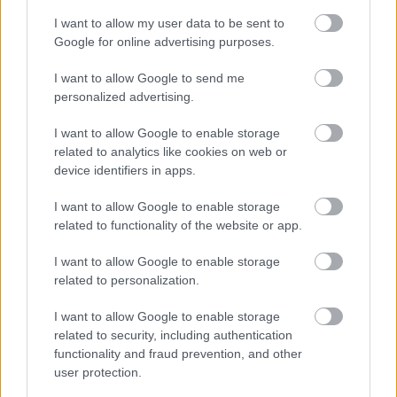
A magyarnak régen se volt könnyű és ma sem az. A
I want to allow my user data to be sent to
jövővel kapcsolatban... hát, elég szkeptikus vagyok.
Google for online advertising purposes.
I want to allow Google to send me
personalized advertising.
I want to allow Google to enable storage
related to analytics like cookies on web or
device identifiers in apps.
Címkék:
film
forgács
társművészet
I want to allow Google to enable storage
related to functionality of the website or app.
I want to allow Google to enable storage
related to personalization.
Ajánlott bejegyzések:
I want to allow Google to enable storage
related to security, including authentication
Mednyánszky történetek 1.
functionality and fraud prevention, and other
user protection.