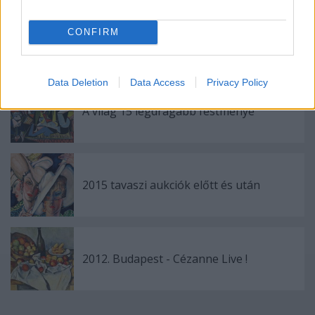
CONFIRM
Modigliani kiállítás az MNG-ben, 2016
Data Deletion
Data Access
Privacy Policy
A világ 15 legdrágább festménye
2015 tavaszi aukciók előtt és után
2012. Budapest - Cézanne Live !