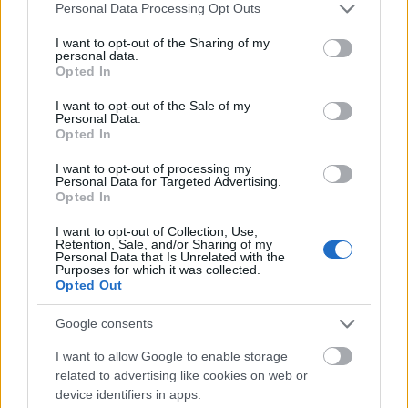
Please note that this website/app uses one or more Google
Personal Data Processing Opt Outs
narrátorok, fantasztikus hallani a régi felvételeket, a
services and may gather and store information including but
régi visszaemlékezéseket.
not limited to your visit or usage behaviour. You may click to
I want to opt-out of the Sharing of my
personal data.
grant or deny consent to Google and its third-party tags to
Opted In
Szomorú volt látni, hogy a nyelvtudás hiánya a
use your data for below specified purposes in below Google
magyarokat milyen nehéz helyzetbe hozta az
consent section.
I want to opt-out of the Sale of my
Újvilágban, szinte a legveszélyesebb, a legnehezebb
Personal Data.
Opted In
munkahelyre, leginkább a bányákba kerültek.
I want to opt-out of processing my
Tanulsággal is szolgál a film. Jó lenne végre reálisan
Personal Data for Targeted Advertising.
elhelyezni magunkat a világban, és rájönni arra,
Opted In
hogy milyen picik is vagyunk, és csak magunkra
I want to opt-out of Collection, Use,
számíthatunk. Nem szerencsés, ha bábuk módjára
Retention, Sale, and/or Sharing of my
élünk, és azt tesszük, amit mások diktálnak.
Personal Data that Is Unrelated with the
Purposes for which it was collected.
Opted Out
Pici ország nagy szívvel. Ennek minden előnyével és
hátrányával.
Google consents
Ha az ember ma nehéznek érzi a sorsát, csak meg
I want to allow Google to enable storage
kell nézni ezt a filmet és rájöhet arra, hogy semmi ez
related to advertising like cookies on web or
ahhoz képest, amin a film szereplői anno átmentek.
device identifiers in apps.