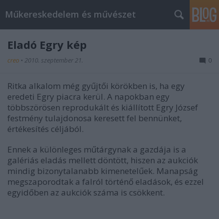
Műkereskedelem és művészet
Eladó Egry kép
creo
•
2010. szeptember 21.
0
Ritka alkalom még gyűjtői körökben is, ha egy
eredeti Egry piacra kerül. A napokban egy
többszörösen reprodukált és kiállított Egry József
festmény tulajdonosa keresett fel bennünket,
értékesítés céljából.
Ennek a különleges műtárgynak a gazdája is a
galériás eladás mellett döntött, hiszen az aukciók
mindig bizonytalanabb kimenetelűek. Manapság
megszaporodtak a falról történő eladások, és ezzel
egyidőben az aukciók száma is csökkent.