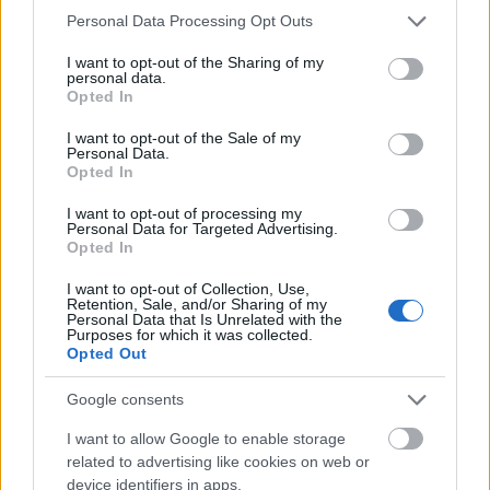
Badacsony
Reprodukálva: Láncz Sándor, 1980 -
Please note that this website/app uses one or more Google
Personal Data Processing Opt Outs
Egry József 64.kép
services and may gather and store information including but
not limited to your visit or usage behaviour. You may click to
I want to opt-out of the Sharing of my
personal data.
grant or deny consent to Google and its third-party tags to
Opted In
use your data for below specified purposes in below Google
Ez a badacsonyi hegyoldalt ábrázoló huszas
consent section.
I want to opt-out of the Sale of my
évekbeli festmény tipikus gömbölyded fácskáival és
Personal Data.
Opted In
szögletes présházaival nemcsak technikája, vagy
stílusa miatt érdemel figyelmet, hanem azért is, mert
I want to opt-out of processing my
kiváló vizuális példát szolgáltat a mester egyik
Personal Data for Targeted Advertising.
legszebb formai ars poeticájához:
Opted In
I want to opt-out of Collection, Use,
"Mikor a reggeli nap szétdobja a felhőket és vörös
Retention, Sale, and/or Sharing of my
kontúrba foglalja a sugarába eső dolgokat, az
Personal Data that Is Unrelated with the
Purposes for which it was collected.
árnyékok kékbe nyújtva változtatják formájukat s
Opted Out
helyüket. Fényben felnyúlnak a tárgyak és
refrénszerűen ismétlődnek az árnyékvonalak, így a
Google consents
kontúr is egy bizonyos színritmussá válik." (Egry
breviárium, 162.)
I want to allow Google to enable storage
related to advertising like cookies on web or
device identifiers in apps.