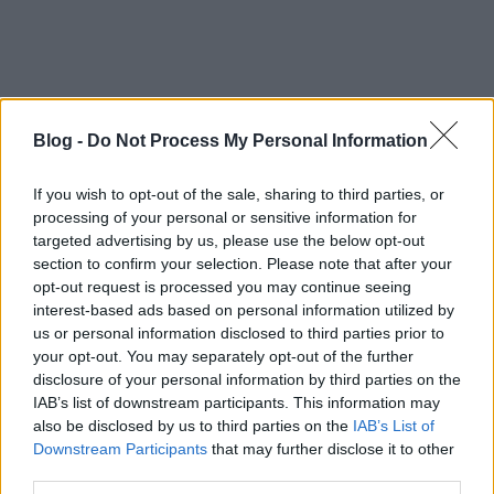
Blog -
Do Not Process My Personal Information
If you wish to opt-out of the sale, sharing to third parties, or
processing of your personal or sensitive information for
targeted advertising by us, please use the below opt-out
section to confirm your selection. Please note that after your
opt-out request is processed you may continue seeing
interest-based ads based on personal information utilized by
us or personal information disclosed to third parties prior to
your opt-out. You may separately opt-out of the further
disclosure of your personal information by third parties on the
IAB’s list of downstream participants. This information may
also be disclosed by us to third parties on the
IAB’s List of
Downstream Participants
that may further disclose it to other
Egry József Szőlőhegyen, 1927 44,5×62,5 cm
third parties.
olajpasztell, papír Jel: j.l. Egry József