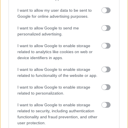
További részletek, és a kép árát illetően kérjük
I want to allow my user data to be sent to
Google for online advertising purposes.
érdeklődjön a galériában !
I want to allow Google to send me
personalized advertising.
Zsolnai Galéria
I want to allow Google to enable storage
related to analytics like cookies on web or
device identifiers in apps.
I want to allow Google to enable storage
related to functionality of the website or app.
Címkék:
egry
eladó festmény
zsolnai galéria
I want to allow Google to enable storage
related to personalization.
I want to allow Google to enable storage
related to security, including authentication
Ajánlott bejegyzések:
functionality and fraud prevention, and other
user protection.