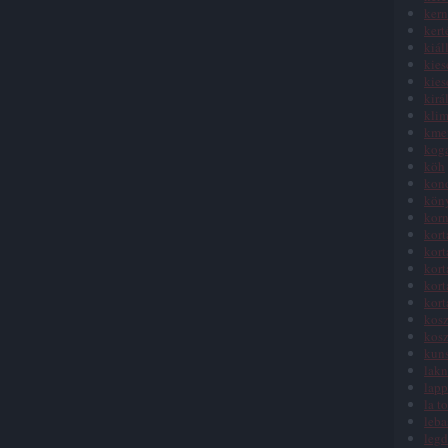
kern
kert
kiál
kies
kies
kirá
klim
kme
koga
köh
kon
kön
korn
kort
kort
kort
kort
kort
kosz
kosz
kuns
lakn
lap
la t
leba
legd