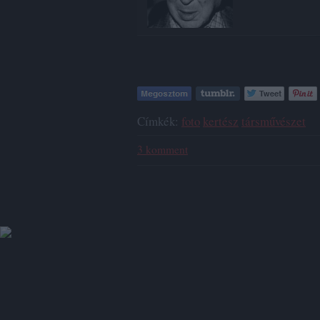
Címkék:
foto
kertész
társművészet
3
komment