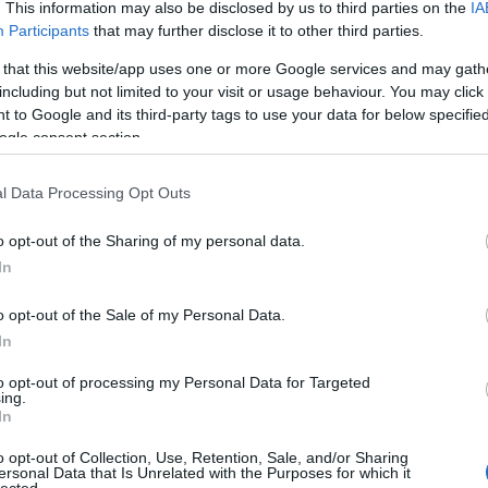
. This information may also be disclosed by us to third parties on the
IA
art f
Participants
that may further disclose it to other third parties.
auk
bac
 that this website/app uses one or more Google services and may gath
bad
bak
including but not limited to your visit or usage behaviour. You may click 
báli
 to Google and its third-party tags to use your data for below specifi
ban
ogle consent section.
bark
barz
bat
l Data Processing Opt Outs
bécs
bela
beö
o opt-out of the Sharing of my personal data.
ber
In
bern
bik
bill
o opt-out of the Sale of my Personal Data.
bort
In
brue
buk
to opt-out of processing my Personal Data for Targeted
céz
ing.
chri
In
cser
csó
o opt-out of Collection, Use, Retention, Sale, and/or Sharing
cson
ersonal Data that Is Unrelated with the Purposes for which it
czi
lected.