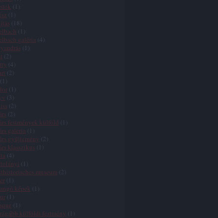
stok
(
1
)
ész
(
1
)
lítás
(
18
)
elbach
(
1
)
elbach galéria
(
4
)
lyandrás
(
1
)
t
(
2
)
tty
(
4
)
rt
(
2
)
(
1
)
dor
(
1
)
yv
(
3
)
iss
(
2
)
árs
(
2
)
árs festmények külföld
(
1
)
árs galéria
(
1
)
árs gyűjtemény
(
2
)
árs klasszikus
(
1
)
ta
(
4
)
tolányi
(
1
)
thistorisches museum
(
2
)
er
(
1
)
pangó képek
(
1
)
our
(
1
)
sque
(
1
)
rágább külföldi festmény
(
1
)