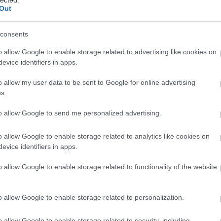
czób
Out
dali
dau
dav
consents
derk
dor
o allow Google to enable storage related to advertising like cookies on
dubu
evice identifiers in apps.
egry
elad
előa
o allow my user data to be sent to Google for online advertising
ered
s.
ere
fajó
fark
to allow Google to send me personalized advertising.
fark
fehé
o allow Google to enable storage related to analytics like cookies on
fein
felu
evice identifiers in apps.
fény
fere
o allow Google to enable storage related to functionality of the website
fest
fes
film
forg
o allow Google to enable storage related to personalization.
foto
fran
o allow Google to enable storage related to security, including