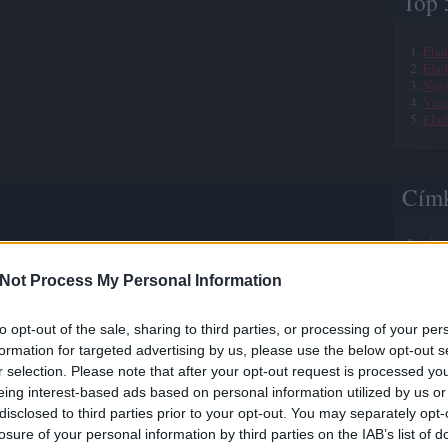
Top 
Elad
Elad
Nagy
Virá
Elad
Cím
aba
abig
akva
Not Process My Personal Information
albe
ámo
ani
to opt-out of the sale, sharing to third parties, or processing of your per
anna
formation for targeted advertising by us, please use the below opt-out s
anta
r selection. Please note that after your opt-out request is processed y
anti
eing interest-based ads based on personal information utilized by us or
appe
artb
disclosed to third parties prior to your opt-out. You may separately opt-
artm
losure of your personal information by third parties on the IAB’s list of
art 