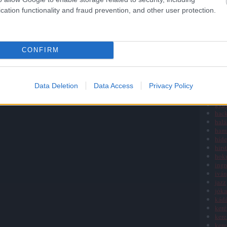
freu
g13
cation functionality and fraud prevention, and other user protection.
gaál
gag
galé
gali
CONFIRM
gau
giac
gle
gulá
Data Deletion
Data Access
Privacy Policy
gya
gye
gyű
hack
halá
ham
híde
hirst
hok
ingr
iván
jazz
jóka
kádá
keré
kere
kere