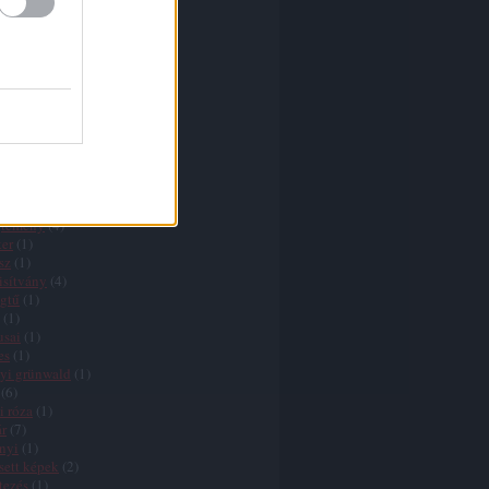
nd
(
1
)
(
1
)
(
2
)
osian
(
1
)
ria
(
2
)
mberti
(
1
)
guin
(
1
)
ometti
(
1
)
nnbrown
(
1
)
csy
(
3
)
rmathy
(
2
)
nes
(
1
)
jtemény
(
4
)
er
(
1
)
sz
(
1
)
isítvány
(
4
)
gtű
(
1
)
(
1
)
usai
(
1
)
es
(
1
)
yi grünwald
(
1
)
(
6
)
i róza
(
1
)
r
(
7
)
nyi
(
1
)
sett képek
(
2
)
tezés
(
1
)