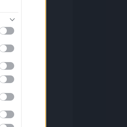
el
(
7
)
(
1
)
mier
(
1
)
id
(
2
)
ovits
(
1
)
otheum
(
1
)
ffet
(
1
)
(
8
)
ó festmény
(
5
)
dás
(
1
)
etiség
(
1
)
dmények
(
2
)
(
1
)
as
(
1
)
asházy
(
1
)
r
(
1
)
inger
(
1
)
gossy
(
1
)
es
(
2
)
nczy
(
6
)
észet
(
1
)
tmény
(
2
)
(
1
)
ács
(
1
)
(
7
)
k
(
1
)