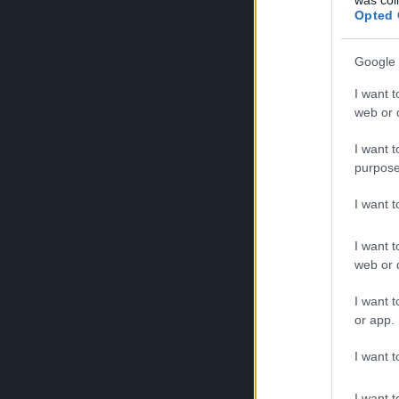
Opted 
Google 
I want t
web or d
I want t
purpose
I want 
I want t
web or d
I want t
or app.
I want t
I want t