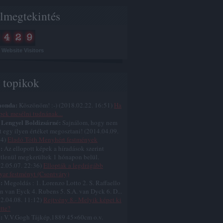
lmegtekintés
Website Visitors
s topikok
aonda:
Köszönöm! :-)
(
2018.02.22. 16:51
)
Ha
pek mesélni tudnának...
 Lengyel Boldizsárné:
Sajnálom, hogy nem
t egy ilyen értéket megosztani!
(
2014.04.09.
44
)
Eladó Tóth Menyhért festmények
:
Az ellopott képek a híradások szerint
etlenül megkerültek 1 hónapon belül.
2.05.07. 22:36
)
Ellopták a legdrágább
ar festményt (Csontváry)
:
Megoldás : 1. Lorenzo Lotto 2. S. Raffaello
an van Eyck 4. Rubens 5. S.A. van Dyck 6. D...
2.04.08. 11:12
)
Rejtvény 8.- Melyik képet ki
ette?
:
V.V.Gogh Tájkép,1889 45×60cm o.v.