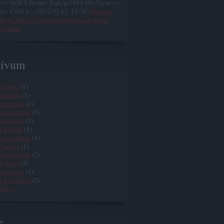
és: 16M $ Pisarro Tájkép,1894 60×70cm o.v.
és: 4.6M $...
(
2012.02.12. 12:26
)
Vincent
Gogh kép a Christie's februári aukcióján
donban
hívum
 július
(
1
)
 április
(
1
)
0 március
(
1
)
9 november
(
1
)
8 március
(
1
)
 február
(
1
)
7 november
(
1
)
7 május
(
1
)
6 november
(
2
)
 július
(
2
)
6 március
(
1
)
5 november
(
2
)
ább
...