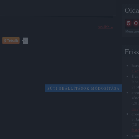
Olda
tovább »
Measure 
Tetszik
0
Fris
bar
a ké
Éva
lehe
21:
SÜTI BEÁLLÍTÁSOK MÓDOSÍTÁSA
creo
sért
(
201
magy
creo
3. J
(
201
fest
creo