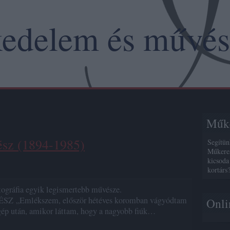
edelem és művés
Műke
ész (1894-1985)
Segítün
Műkeres
kicsoda
kortárs
 fotográfia egyik legismertebb művésze.
 „Emlékszem, először hétéves koromban vágyódtam
Onli
ép után, amikor láttam, hogy a nagyobb fiúk…