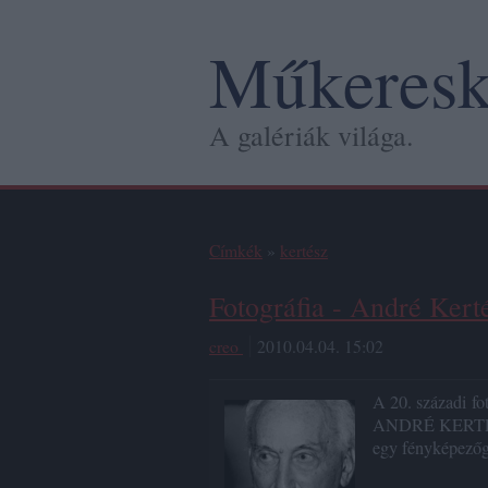
Műkeresk
A galériák világa.
Címkék
»
kertész
Fotográfia - André Kert
creo
2010.04.04. 15:02
A 20. századi
ANDRÉ KERTÉSZ
egy fényképezőg