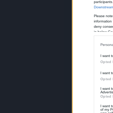
participants
Downstream 
Please note
information 
deny consent
in below Go
Persona
I want t
Opted 
I want t
Opted 
I want 
Advertis
Opted 
I want t
of my P
was col