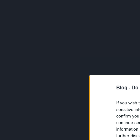
Blog -
Do 
If you wish 
sensitive in
confirm you
continue se
information 
further disc