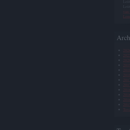
Leüt
Leüt
van 
Lon
Arc
2026
2025
202
201
201
2018
201
201
201
2016
201
201
Tov