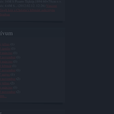
és: 16M $ Pisarro Tájkép,1894 60×70cm o.v.
és: 4.6M $...
(
2012.02.12. 12:26
)
Vincent
Gogh kép a Christie's februári aukcióján
donban
hívum
 július
(
1
)
 április
(
1
)
0 március
(
1
)
9 november
(
1
)
8 március
(
1
)
 február
(
1
)
7 november
(
1
)
7 május
(
1
)
6 november
(
2
)
 július
(
2
)
6 március
(
1
)
5 november
(
2
)
ább
...