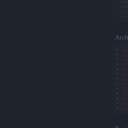
Leüt
Leüt
van 
Lon
Arc
2026
2025
202
201
201
2018
201
201
201
2016
201
201
Tov