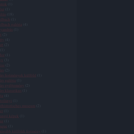
stok
(
1
)
ész
(
1
)
lítás
(
18
)
elbach
(
1
)
elbach galéria
(
4
)
lyandrás
(
1
)
t
(
2
)
tty
(
4
)
rt
(
2
)
(
1
)
dor
(
1
)
yv
(
3
)
iss
(
2
)
árs
(
2
)
árs festmények külföld
(
1
)
árs galéria
(
1
)
árs gyűjtemény
(
2
)
árs klasszikus
(
1
)
ta
(
4
)
tolányi
(
1
)
thistorisches museum
(
2
)
er
(
1
)
pangó képek
(
1
)
our
(
1
)
sque
(
1
)
rágább külföldi festmény
(
1
)