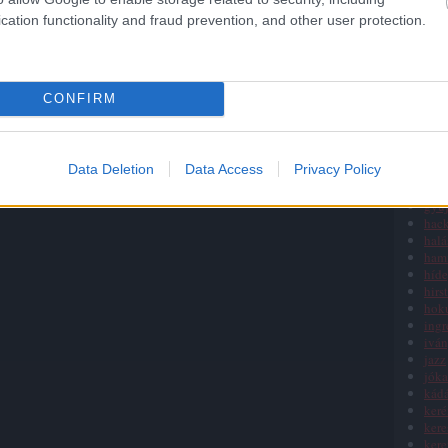
freu
g13
cation functionality and fraud prevention, and other user protection.
gaál
gag
galé
gali
CONFIRM
gau
giac
gle
gulá
Data Deletion
Data Access
Privacy Policy
gya
gye
gyű
hack
halá
ham
híde
hirst
hok
ingr
iván
jazz
jóka
kádá
keré
kere
kere