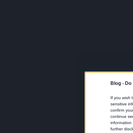
Blog -
Do 
If you wish 
sensitive in
confirm you
continue se
information 
further disc