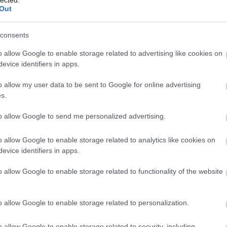
czób
Out
dali
dau
dav
consents
derk
dor
o allow Google to enable storage related to advertising like cookies on
dubu
evice identifiers in apps.
egry
elad
előa
o allow my user data to be sent to Google for online advertising
ered
s.
ere
fajó
fark
to allow Google to send me personalized advertising.
fark
fehé
o allow Google to enable storage related to analytics like cookies on
fein
felu
evice identifiers in apps.
fény
fere
o allow Google to enable storage related to functionality of the website
fest
fes
film
forg
o allow Google to enable storage related to personalization.
foto
fran
o allow Google to enable storage related to security, including