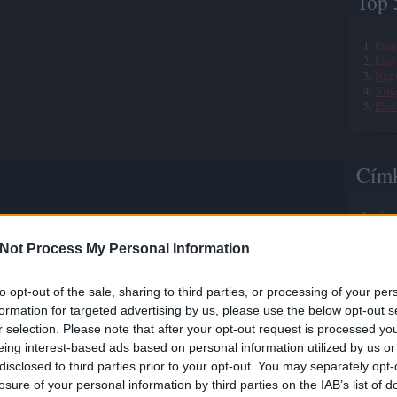
Top 
Elad
Elad
Nagy
Virá
Elad
Cím
aba
abig
akva
Not Process My Personal Information
albe
ámo
ani
to opt-out of the sale, sharing to third parties, or processing of your per
anna
formation for targeted advertising by us, please use the below opt-out s
anta
r selection. Please note that after your opt-out request is processed y
anti
eing interest-based ads based on personal information utilized by us or
appe
artb
disclosed to third parties prior to your opt-out. You may separately opt-
artm
losure of your personal information by third parties on the IAB’s list of
art 