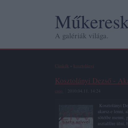
Műkeresk
A galériák világa.
Címkék
»
kosztolányi
Kosztolányi Dezső - Aka
creo
2010.04.11. 14:24
Kosztolányi Dez
akarsz-e lenni, 
sötétbe menni, 
asztalfõre ülni,