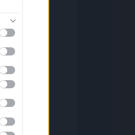
el
(
7
)
(
1
)
mier
(
1
)
id
(
2
)
ovits
(
1
)
otheum
(
1
)
ffet
(
1
)
(
8
)
ó festmény
(
5
)
dás
(
1
)
etiség
(
1
)
dmények
(
2
)
(
1
)
as
(
1
)
asházy
(
1
)
r
(
1
)
inger
(
1
)
gossy
(
1
)
es
(
2
)
nczy
(
6
)
észet
(
1
)
tmény
(
2
)
(
1
)
ács
(
1
)
(
7
)
k
(
1
)