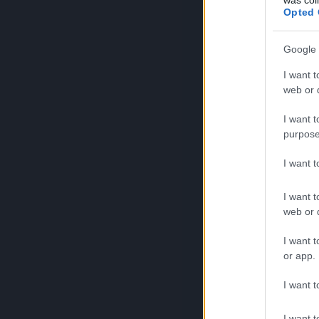
Opted 
Google 
I want t
web or d
I want t
purpose
I want 
I want t
web or d
I want t
or app.
I want t
I want t