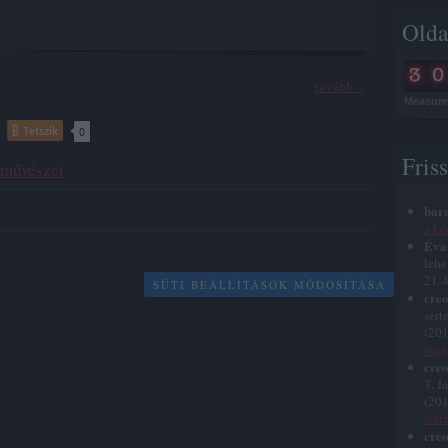
Olda
tovább »
Measure 
Tetszik
0
Fris
sművészet
bar
a ké
Éva
lehe
21:
SÜTI BEÁLLÍTÁSOK MÓDOSÍTÁSA
creo
sért
(
201
magy
creo
3. J
(
201
fest
creo