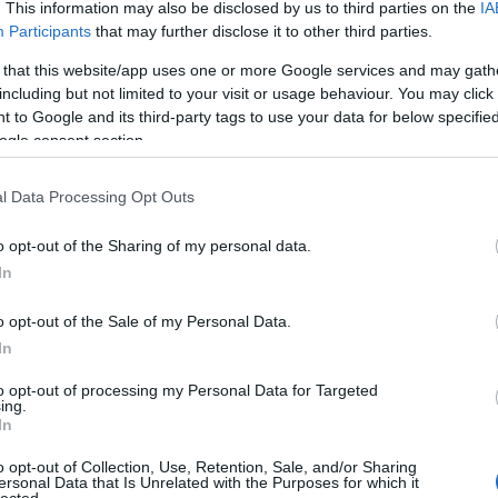
. This information may also be disclosed by us to third parties on the
IA
art f
Participants
that may further disclose it to other third parties.
auk
bac
 that this website/app uses one or more Google services and may gath
bad
bak
including but not limited to your visit or usage behaviour. You may click 
báli
 to Google and its third-party tags to use your data for below specifi
ban
ogle consent section.
bark
barz
bat
l Data Processing Opt Outs
bécs
bela
beö
o opt-out of the Sharing of my personal data.
ber
In
bern
bik
bill
o opt-out of the Sale of my Personal Data.
bort
In
brue
buk
to opt-out of processing my Personal Data for Targeted
céz
ing.
chri
In
cser
csó
o opt-out of Collection, Use, Retention, Sale, and/or Sharing
cson
ersonal Data that Is Unrelated with the Purposes for which it
czi
lected.