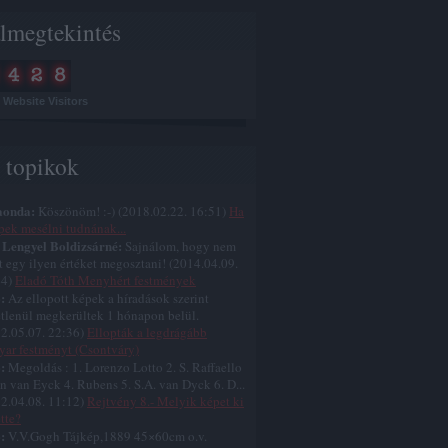
lmegtekintés
Website Visitors
s topikok
aonda:
Köszönöm! :-)
(
2018.02.22. 16:51
)
Ha
pek mesélni tudnának...
 Lengyel Boldizsárné:
Sajnálom, hogy nem
t egy ilyen értéket megosztani!
(
2014.04.09.
44
)
Eladó Tóth Menyhért festmények
:
Az ellopott képek a híradások szerint
etlenül megkerültek 1 hónapon belül.
2.05.07. 22:36
)
Ellopták a legdrágább
ar festményt (Csontváry)
:
Megoldás : 1. Lorenzo Lotto 2. S. Raffaello
an van Eyck 4. Rubens 5. S.A. van Dyck 6. D...
2.04.08. 11:12
)
Rejtvény 8.- Melyik képet ki
ette?
:
V.V.Gogh Tájkép,1889 45×60cm o.v.