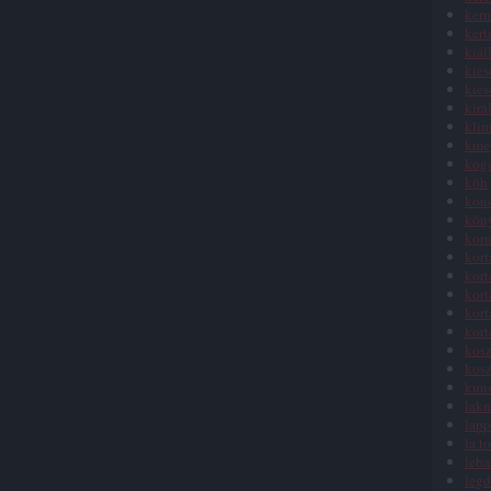
kern
kert
kiál
kies
kies
kirá
klim
kme
koga
köh
kon
kön
korn
kort
kort
kort
kort
kort
kosz
kosz
kuns
lakn
lap
la t
leba
legd