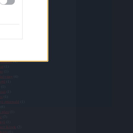
nd
(
1
)
(
1
)
(
2
)
osian
(
1
)
ria
(
2
)
mberti
(
1
)
guin
(
1
)
ometti
(
1
)
nnbrown
(
1
)
csy
(
3
)
rmathy
(
2
)
nes
(
1
)
jtemény
(
4
)
er
(
1
)
sz
(
1
)
isítvány
(
4
)
gtű
(
1
)
(
1
)
usai
(
1
)
es
(
1
)
yi grünwald
(
1
)
(
6
)
i róza
(
1
)
r
(
7
)
nyi
(
1
)
sett képek
(
2
)
tezés
(
1
)