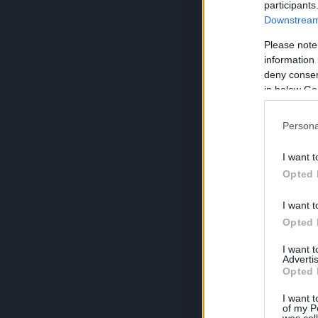
participants
Downstream 
Please note
information 
deny consent
in below Go
Persona
I want t
Opted 
I want t
Opted 
I want 
Advertis
Opted 
I want t
of my P
was col