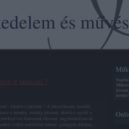
edelem és művés
Műke
rsz-e játszani ?
Segítün
Műkeres
kicsoda
kortárs
ső - Akarsz-e játszani ? A játszótársam, mondd,
akarsz-e mindíg, mindíg játszani, akarsz-e együtt a
Onli
gyerekszívvel fontosnak látszani, nagykomolyan az
 borból-vízbõl mértékkel tölteni, gyöngyöt dobálni,…