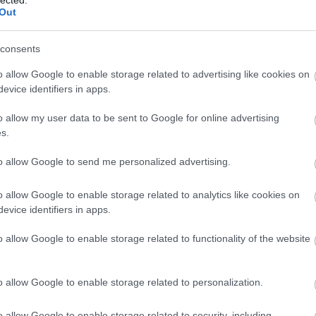
czób
Out
dali
dau
dav
consents
derk
dor
o allow Google to enable storage related to advertising like cookies on
dubu
evice identifiers in apps.
egry
elad
előa
o allow my user data to be sent to Google for online advertising
ered
s.
ere
fajó
fark
to allow Google to send me personalized advertising.
fark
fehé
o allow Google to enable storage related to analytics like cookies on
fein
felu
evice identifiers in apps.
fény
fere
o allow Google to enable storage related to functionality of the website
fest
fes
film
forg
o allow Google to enable storage related to personalization.
foto
fran
o allow Google to enable storage related to security, including