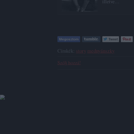
illetve…
Címkék:
story
mednyánszky
Szólj hozzá!