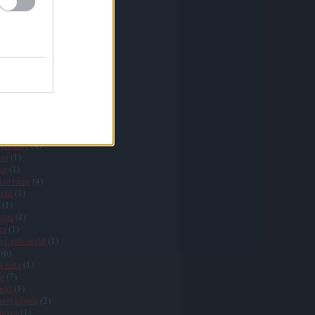
nd
(
1
)
(
1
)
(
2
)
osian
(
1
)
ria
(
2
)
mberti
(
1
)
guin
(
1
)
ometti
(
1
)
nnbrown
(
1
)
csy
(
3
)
rmathy
(
2
)
nes
(
1
)
jtemény
(
4
)
er
(
1
)
sz
(
1
)
isítvány
(
4
)
gtű
(
1
)
(
1
)
usai
(
1
)
es
(
1
)
yi grünwald
(
1
)
(
6
)
i róza
(
1
)
r
(
7
)
nyi
(
1
)
sett képek
(
2
)
tezés
(
1
)