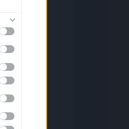
el
(
7
)
(
1
)
mier
(
1
)
id
(
2
)
ovits
(
1
)
otheum
(
1
)
ffet
(
1
)
(
8
)
ó festmény
(
5
)
dás
(
1
)
etiség
(
1
)
dmények
(
2
)
(
1
)
as
(
1
)
asházy
(
1
)
r
(
1
)
inger
(
1
)
gossy
(
1
)
es
(
2
)
nczy
(
6
)
észet
(
1
)
tmény
(
2
)
(
1
)
ács
(
1
)
(
7
)
k
(
1
)