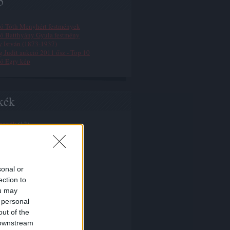
5
ó Tóth Menyhért festmények
ó Batthyány Gyula festmény
 István (1873-1937)
g Judit aukció 2011 ősz - Top 10
ó Egry kép
kék
 novák
(
12
)
ail
(
4
)
tinta
(
1
)
rtina
(
1
)
s
(
2
)
mácio
(
1
)
sonal or
 margit
(
1
)
ection to
l péter
(
1
)
ou may
k falikárpit
(
1
)
 personal
l
(
1
)
asel
(
1
)
out of the
agazin
(
2
)
 downstream
brut
(
1
)