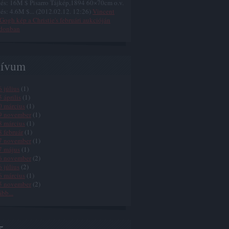
és: 16M $ Pisarro Tájkép,1894 60×70cm o.v.
és: 4.6M $...
(
2012.02.12. 12:26
)
Vincent
Gogh kép a Christie's februári aukcióján
donban
hívum
 július
(
1
)
 április
(
1
)
0 március
(
1
)
9 november
(
1
)
8 március
(
1
)
 február
(
1
)
7 november
(
1
)
7 május
(
1
)
6 november
(
2
)
 július
(
2
)
6 március
(
1
)
5 november
(
2
)
ább
...