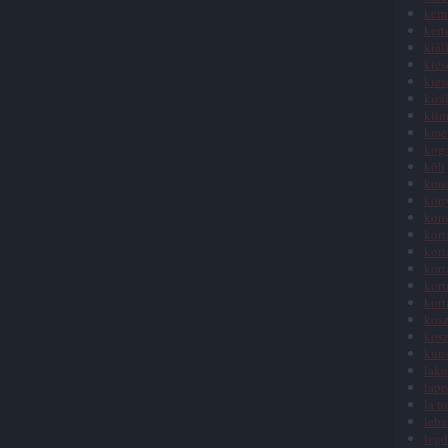
kern
kert
kiál
kies
kies
kirá
klim
kme
koga
köh
kon
kön
korn
kort
kort
kort
kort
kort
kosz
kosz
kuns
lakn
lap
la t
leba
legd