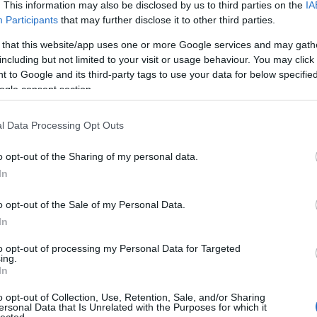
. This information may also be disclosed by us to third parties on the
IA
art f
Participants
that may further disclose it to other third parties.
auk
bac
 that this website/app uses one or more Google services and may gath
bad
bak
including but not limited to your visit or usage behaviour. You may click 
báli
 to Google and its third-party tags to use your data for below specifi
ban
ogle consent section.
bark
barz
bat
l Data Processing Opt Outs
bécs
bela
beö
o opt-out of the Sharing of my personal data.
ber
In
bern
bik
bill
o opt-out of the Sale of my Personal Data.
bort
In
brue
buk
to opt-out of processing my Personal Data for Targeted
céz
ing.
chri
In
cser
csó
o opt-out of Collection, Use, Retention, Sale, and/or Sharing
cson
ersonal Data that Is Unrelated with the Purposes for which it
czi
lected.