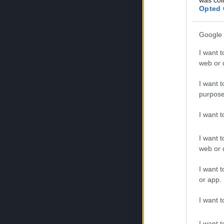
Opted 
Google 
I want t
web or d
I want t
purpose
I want 
I want t
web or d
I want t
or app.
I want t
I want t